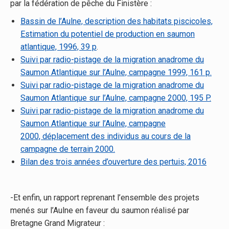
par la fédération de pêche du Finistère :
Bassin de l’Aulne, description des habitats piscicoles,
Estimation du potentiel de production en saumon
atlantique, 1996, 39 p
.
Suivi par radio-pistage de la migration anadrome du
Saumon Atlantique sur l’Aulne, campagne 1999, 161 p.
Suivi par radio-pistage de la migration anadrome du
Saumon Atlantique sur l’Aulne, campagne 2000, 195 P.
Suivi par radio-pistage de la migration anadrome du
Saumon Atlantique sur l’Aulne, campagne
2000, déplacement des individus au cours de la
campagne de terrain 2000.
Bilan des trois années d’ouverture des pertuis, 2016
-Et enfin, un rapport reprenant l’ensemble des projets
menés sur l’Aulne en faveur du saumon réalisé par
Bretagne Grand Migrateur :