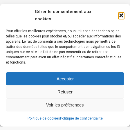
Gérer le consentement aux
cookies
Pour offrir les meilleures expériences, nous utilisons des technologies
telles que les cookies pour stocker et/ou accéder aux informations des
Penmez, 29150 Chateaulin
appareils. Le fait de consentir à ces technologies nous permettra de
traiter des données telles que le comportement de navigation ou les ID
Tél :
02 98 16 14 15
uniques sur ce site. Le fait de ne pas consentir ou de retirer son
consentement peut avoir un effet négatif sur certaines caractéristiques
et fonctions.
Réseaux Sociaux
Suivez-nous également sur :
Accepter
Facebook
Refuser
Linkedin
Youtube
Voir les préférences
Politique de cookies
Politique de confidentialité
© 2026
EPAGA
–
MENTIONS LÉGALES
–
POLITIQUE DE