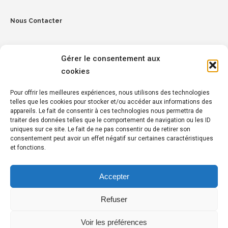
Nous Contacter
Gérer le consentement aux
cookies
Pour offrir les meilleures expériences, nous utilisons des technologies
telles que les cookies pour stocker et/ou accéder aux informations des
Penmez, 29150 Chateaulin
appareils. Le fait de consentir à ces technologies nous permettra de
traiter des données telles que le comportement de navigation ou les ID
Tél :
02 98 16 14 15
uniques sur ce site. Le fait de ne pas consentir ou de retirer son
consentement peut avoir un effet négatif sur certaines caractéristiques
et fonctions.
Réseaux Sociaux
Suivez-nous également sur :
Accepter
Facebook
Refuser
Linkedin
Youtube
Voir les préférences