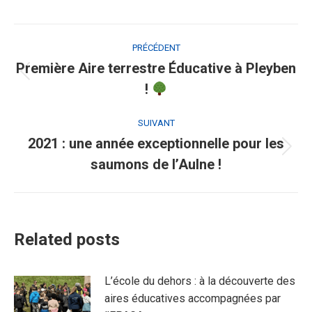
Navigation
PRÉCÉDENT
article
Première Aire terrestre Éducative à Pleyben
Article
!
précédent
:
SUIVANT
2021 : une année exceptionnelle pour les
Article
saumons de l’Aulne !
suivant
:
Related posts
L’école du dehors : à la découverte des
aires éducatives accompagnées par