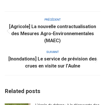
Navigation
PRÉCÉDENT
article
[Agricole] La nouvelle contractualisation
des Mesures Agro-Environnementales
Article
précédent
(MAEC)
:
SUIVANT
[Inondations] Le service de prévision des
Article
crues en visite sur l’Aulne
suivant
:
Related posts