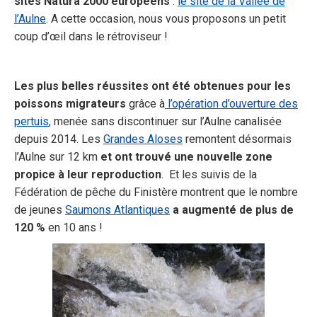
sites Natura 2000 européens
:
le site de la Vallée de
l’Aulne
. A cette occasion, nous vous proposons un petit
coup d’œil dans le rétroviseur !
Les plus belles réussites ont été obtenues pour les
poissons migrateurs
grâce à
l’opération d’ouverture des
pertuis
, menée sans discontinuer sur l’Aulne canalisée
depuis 2014. Les
Grandes Aloses
remontent désormais
l’Aulne sur 12 km
et ont trouvé une nouvelle zone
propice à leur reproduction
. Et les suivis de la
Fédération de pêche du Finistère montrent que le nombre
de jeunes
Saumons Atlantiques
a augmenté de plus de
120 %
en 10 ans !